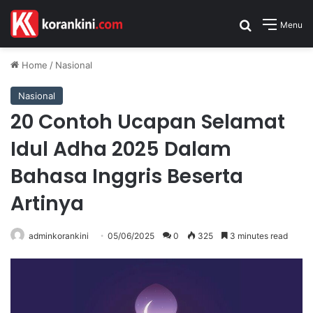
Search for
Menu
Home
/
Nasional
Nasional
20 Contoh Ucapan Selamat
Idul Adha 2025 Dalam
Bahasa Inggris Beserta
Artinya
adminkorankini
05/06/2025
0
325
3 minutes read