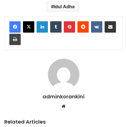
Idul Adha
LinkedIn
Tumblr
Pinterest
Reddit
VKontakte
Share via Email
Print
adminkorankini
Website
Related Articles