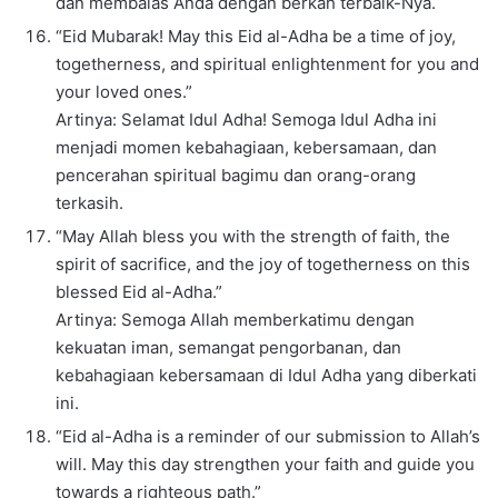
dan membalas Anda dengan berkah terbaik-Nya.
“Eid Mubarak! May this Eid al-Adha be a time of joy,
togetherness, and spiritual enlightenment for you and
your loved ones.”
Artinya: Selamat Idul Adha! Semoga Idul Adha ini
menjadi momen kebahagiaan, kebersamaan, dan
pencerahan spiritual bagimu dan orang-orang
terkasih.
“May Allah bless you with the strength of faith, the
spirit of sacrifice, and the joy of togetherness on this
blessed Eid al-Adha.”
Artinya: Semoga Allah memberkatimu dengan
kekuatan iman, semangat pengorbanan, dan
kebahagiaan kebersamaan di Idul Adha yang diberkati
ini.
“Eid al-Adha is a reminder of our submission to Allah’s
will. May this day strengthen your faith and guide you
towards a righteous path.”