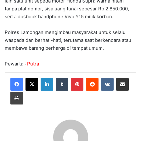
lain satu unit sepeda motor Honda Supra warna hitam
tanpa plat nomor, sisa uang tunai sebesar Rp 2.850.000,
serta dosbook handphone Vivo Y15 milik korban.
Polres Lamongan mengimbau masyarakat untuk selalu
waspada dan berhati-hati, terutama saat berkendara atau
membawa barang berharga di tempat umum.
Pewarta :
Putra
LinkedIn
Tumblr
Pinterest
Reddit
VKontakte
Share via Email
Print