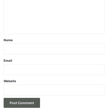
m
m
e
n
t
*
Name
Email
Website