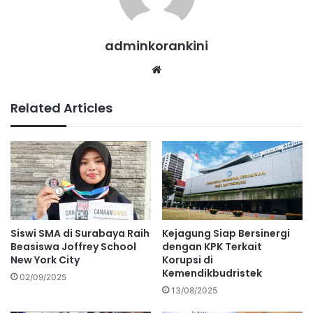
adminkorankini
We
bsi
te
Related Articles
Siswi SMA di Surabaya Raih
Kejagung Siap Bersinergi
Beasiswa Joffrey School
dengan KPK Terkait
New York City
Korupsi di
Kemendikbudristek
02/09/2025
13/08/2025