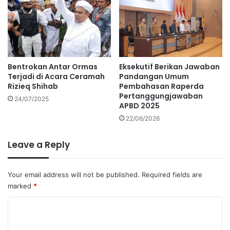
Bentrokan Antar Ormas
Eksekutif Berikan Jawaban
Terjadi di Acara Ceramah
Pandangan Umum
Rizieq Shihab
Pembahasan Raperda
Pertanggungjawaban
24/07/2025
APBD 2025
22/06/2026
Leave a Reply
Your email address will not be published.
Required fields are
marked
*
C
o