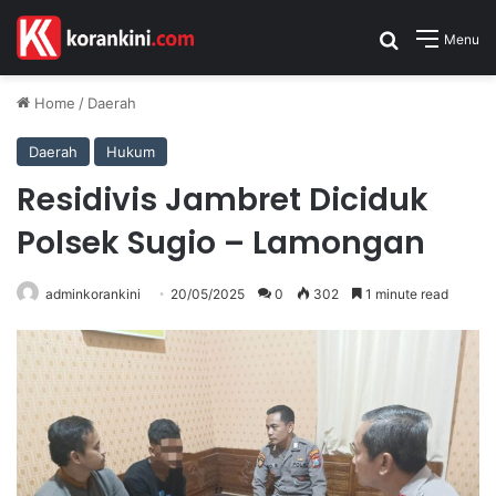
Search for
Menu
Home
/
Daerah
Daerah
Hukum
Residivis Jambret Diciduk
Polsek Sugio – Lamongan
adminkorankini
20/05/2025
0
302
1 minute read