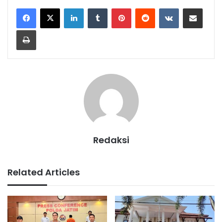
LinkedIn
Tumblr
Pinterest
Reddit
VKontakte
Share via Email
Print
Redaksi
Related Articles