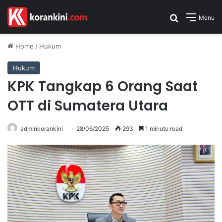
Search for
Menu
Home
/
Hukum
Hukum
KPK Tangkap 6 Orang Saat
OTT di Sumatera Utara
adminkorankini
28/06/2025
293
1 minute read