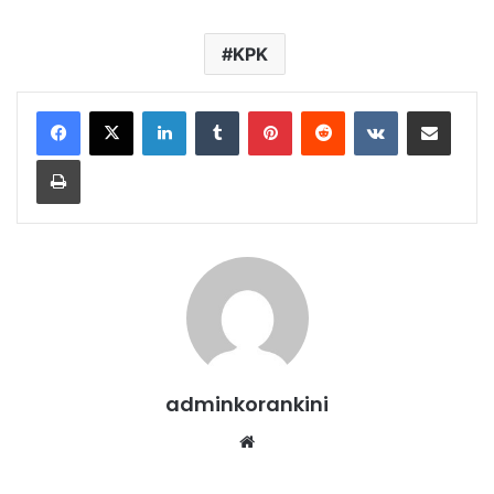
KPK
LinkedIn
Tumblr
Pinterest
Reddit
VKontakte
Share via Email
Print
adminkorankini
Website