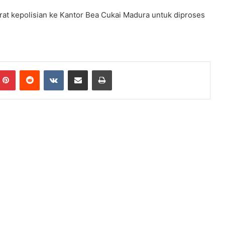
arat kepolisian ke Kantor Bea Cukai Madura untuk diproses
mblr
Pinterest
Reddit
VKontakte
Share via Email
Print