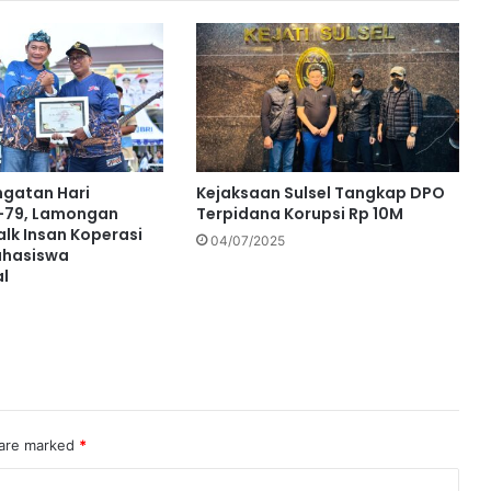
ngatan Hari
Kejaksaan Sulsel Tangkap DPO
e-79, Lamongan
Terpidana Korupsi Rp 10M
alk Insan Koperasi
04/07/2025
hasiswa
al
 are marked
*