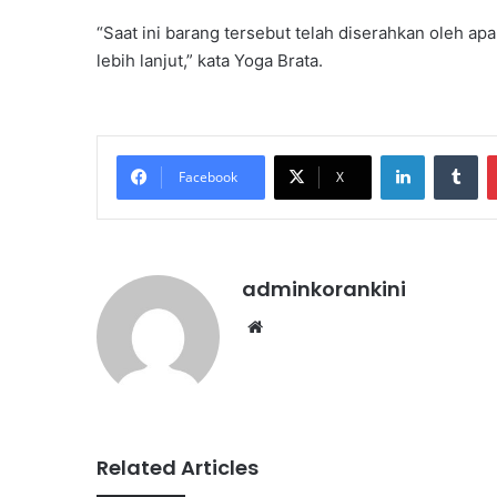
“Saat ini barang tersebut telah diserahkan oleh ap
lebih lanjut,” kata Yoga Brata.
LinkedIn
Tu
Facebook
X
adminkorankini
Website
Related Articles