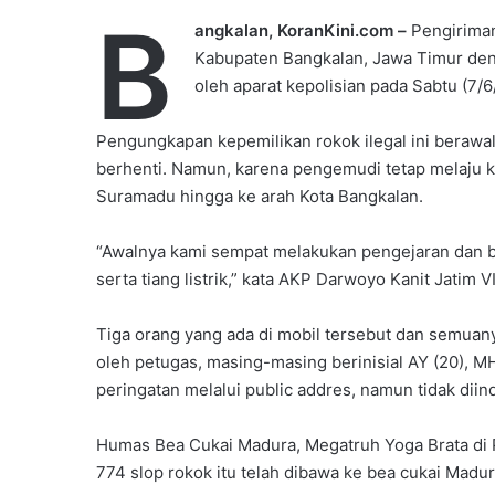
B
angkalan, KoranKini.com –
Pengiriman
Kabupaten Bangkalan, Jawa Timur deng
oleh aparat kepolisian pada Sabtu (7/6/
Pengungkapan kepemilikan rokok ilegal ini beraw
berhenti. Namun, karena pengemudi tetap melaju ke
Suramadu hingga ke arah Kota Bangkalan.
“Awalnya kami sempat melakukan pengejaran dan b
serta tiang listrik,” kata AKP Darwoyo Kanit Jatim
Tiga orang yang ada di mobil tersebut dan semuan
oleh petugas, masing-masing berinisial AY (20), M
peringatan melalui public addres, namun tidak dii
Humas Bea Cukai Madura, Megatruh Yoga Brata di 
774 slop rokok itu telah dibawa ke bea cukai Madu