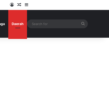
Log In
Random Article
Sidebar
Search
aga
Daerah
for