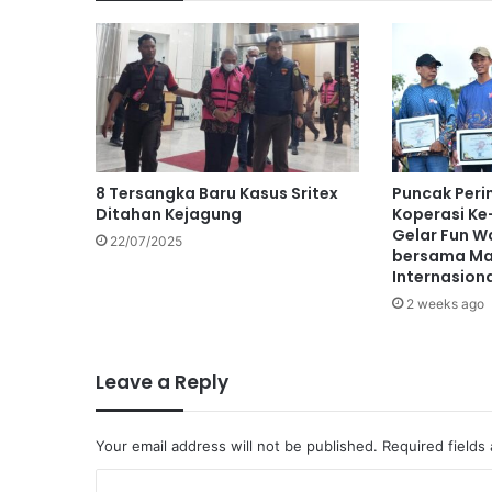
8 Tersangka Baru Kasus Sritex
Puncak Peri
Ditahan Kejagung
Koperasi K
Gelar Fun W
22/07/2025
bersama Ma
Internasion
2 weeks ago
Leave a Reply
Your email address will not be published.
Required fields
C