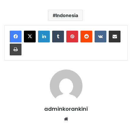
Indonesia
LinkedIn
Tumblr
Pinterest
Reddit
VKontakte
Share via Email
Print
adminkorankini
Website