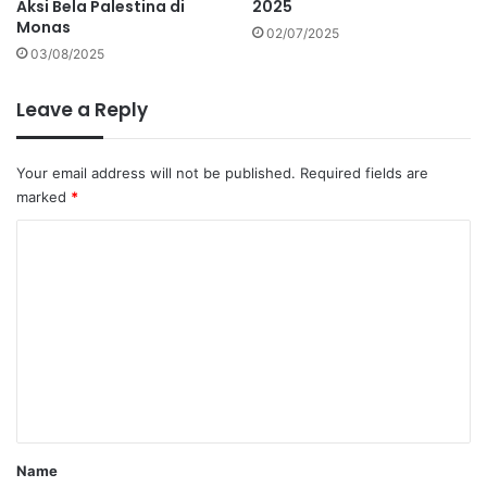
Aksi Bela Palestina di
2025
Monas
02/07/2025
03/08/2025
Leave a Reply
Your email address will not be published.
Required fields are
marked
*
C
o
m
m
e
n
t
*
Name