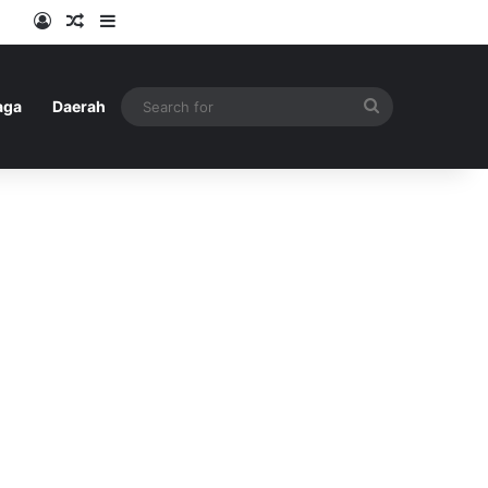
Log In
Random Article
Sidebar
Search
aga
Daerah
for