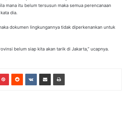
ila mana itu belum tersusun maka semua perencanaan
kata dia.
i maka dokumen lingkungannya tidak diperkenankan untuk
provinsi belum siap kita akan tarik di Jakarta,” ucapnya.
mblr
Pinterest
Reddit
VKontakte
Share via Email
Print