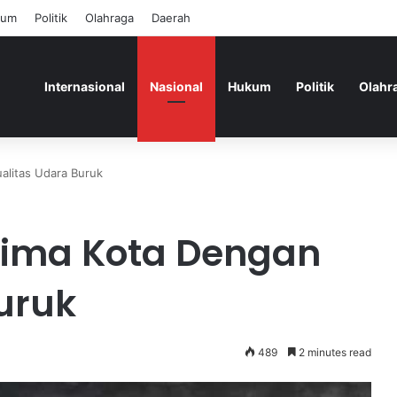
kum
Politik
Olahraga
Daerah
Internasional
Nasional
Hukum
Politik
Olahr
litas Udara Buruk
Lima Kota Dengan
uruk
489
2 minutes read