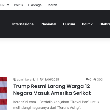
Hukum
Politik
Olahraga
Daerah
Internasional
Nasional
Hukum
Politik
Olahr
adminkorankini
11/06/2025
0
303
Trump Resmi Larang Warga 12
Negara Masuk Amerika Serikat
KoranKini.com – Berdalih kebijakan “Travel Ban” untuk
melindungi negaranya dari “Teroris Asing”,