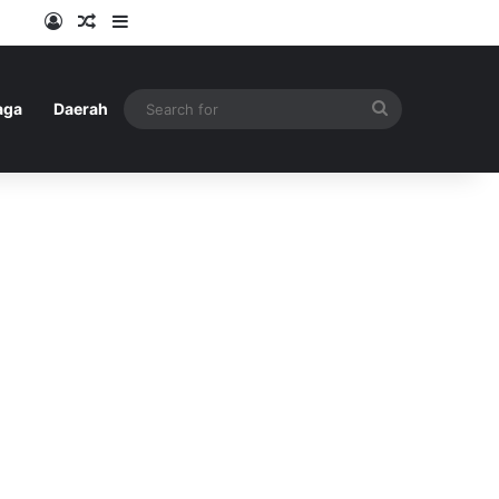
Log In
Random Article
Sidebar
Search
aga
Daerah
for