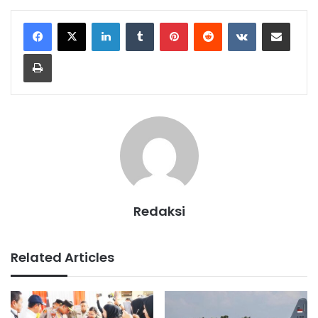
LinkedIn
Tumblr
Pinterest
Reddit
VKontakte
Share via Email
Print
Redaksi
Related Articles