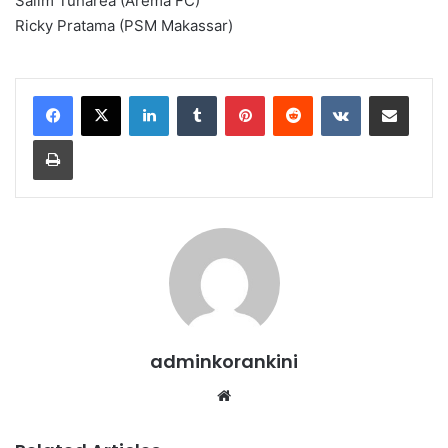
Salim Tuharea (Arema FC)
Ricky Pratama (PSM Makassar)
LinkedIn
Tumblr
Pinterest
Reddit
VKontakte
Share via Email
Print
adminkorankini
Website