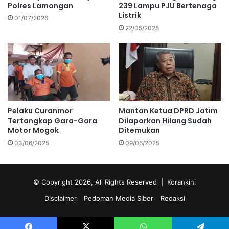
239 Lampu PJU Bertenaga
Polres Lamongan
Listrik
01/07/2026
22/05/2025
Pelaku Curanmor
Mantan Ketua DPRD Jatim
Tertangkap Gara-Gara
Dilaporkan Hilang Sudah
Motor Mogok
Ditemukan
03/06/2025
09/06/2025
© Copyright 2026, All Rights Reserved |
Korankini
Disclaimer
Pedoman Media Siber
Redaksi