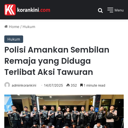
Search for
Menu
Home
/
Hukum
Hukum
Polisi Amankan Sembilan
Remaja yang Diduga
Terlibat Aksi Tawuran
adminkorankini
14/07/2025
352
1 minute read