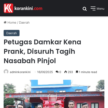
Search for
Menu
Home
/
Daerah
Daerah
Petugas Damkar Kena
Prank, Disuruh Tagih
Nasabah Pinjol
adminkorankini
16/06/2025
0
293
1 minute read