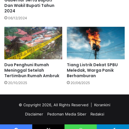
Dan Wakil Bupati Tahun
2024
06/12/2024
Dua Penghuni Rumah
Tiang Listrik Dekat SPBU
Meninggal Setelah
Meledak, Warga Panik
Tertimbun Rumah Ambruk
Berhamburan
20/10/2025
20/06/2025
© Copyright 2026, All Rights Reserved |
Korankini
Disclaimer
Pedoman Media Siber
Redaksi