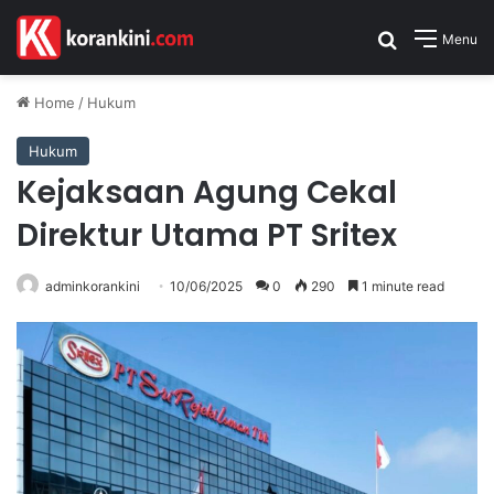
Search for
Menu
Home
/
Hukum
Hukum
Kejaksaan Agung Cekal
Direktur Utama PT Sritex
adminkorankini
10/06/2025
0
290
1 minute read