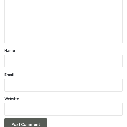
m
m
e
n
t
*
Name
Email
Website