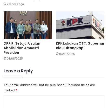
2 weeks ago
DPR RI Setujui Usulan
KPK Lakukan OTT, Gubernur
Abolisi dan Amnesti
Riau Ditangkap
Presiden
04/11/2025
01/08/2025
Leave a Reply
Your email address will not be published.
Required fields are
marked
*
C
o