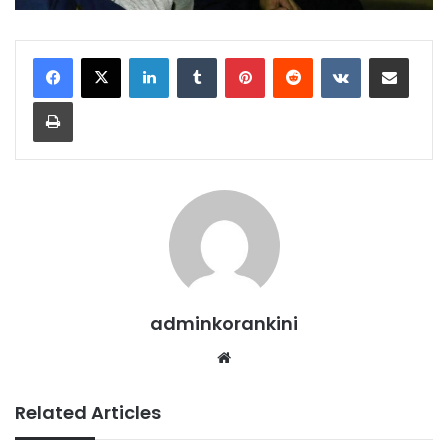
LinkedIn
Tumblr
Pinterest
Reddit
VKontakte
Share via Email
Print
adminkorankini
Website
Related Articles