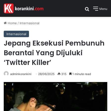
Search for
Menu
Home
/
Internasional
Internasional
Jepang Eksekusi Pembunuh
Berantai Yang Dijuluki
‘Twitter Killer’
adminkorankini
28/06/2025
315
1 minute read