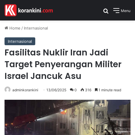
Search for
Menu
Home
/
Internasional
Internasional
Fasilitas Nuklir Iran Jadi
Target Penyerangan Militer
Israel Jancuk Asu
adminkorankini
13/06/2025
0
316
1 minute read