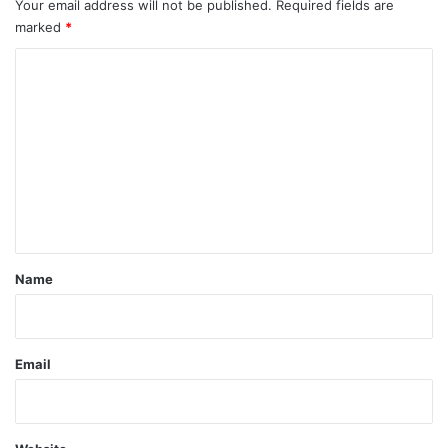
Your email address will not be published.
Required fields are
marked
*
C
o
m
m
e
n
t
*
Name
Email