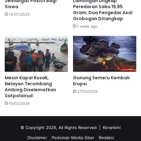
Semangat Positif Bagi
Lamongan Ungkap
Siswa
Peredaran Sabu 19,85
Gram, Dua Pengedar Asal
14/07/2025
Grobogan Ditangkap
1 week ago
Mesin Kapal Rusak,
Gunung Semeru Kembali
Nelayan Terombang
Erupsi
Ambing Diselematkan
27/10/2025
Satpolairud
10/02/2026
© Copyright 2026, All Rights Reserved |
Korankini
Disclaimer
Pedoman Media Siber
Redaksi