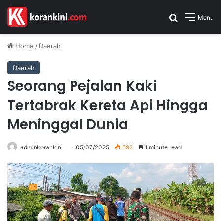
Search for
Menu
Home
/
Daerah
Daerah
Seorang Pejalan Kaki
Tertabrak Kereta Api Hingga
Meninggal Dunia
adminkorankini
05/07/2025
592
1 minute read