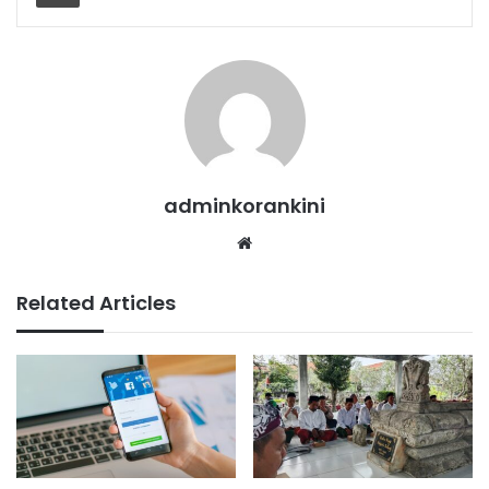
adminkorankini
We
bsi
te
Related Articles