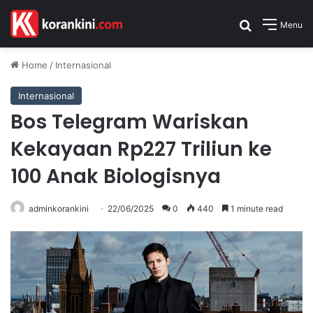
Search for
Menu
Home
/
Internasional
Internasional
Bos Telegram Wariskan
Kekayaan Rp227 Triliun ke
100 Anak Biologisnya
adminkorankini
22/06/2025
0
440
1 minute read