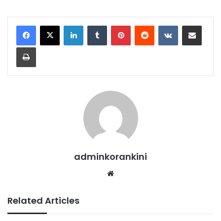
LinkedIn
Tumblr
Pinterest
Reddit
VKontakte
Share via Email
Print
adminkorankini
Website
Related Articles