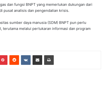
ugas dan fungsi BNPT yang memerlukan dukungan dari
i pusat analisis dan pengendalian krisis.
asitas sumber daya manusia (SDM) BNPT pun perlu
l, terutama melalui pertukaran informasi dan program
mblr
Pinterest
Reddit
VKontakte
Share via Email
Print