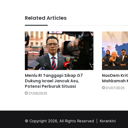
Related Articles
Menlu RI Tanggapi Sikap G7
NasDem Krit
Dukung Israel Jancuk Asu,
Mahkamah K
Potensi Perburuk Situasi
01/07/2025
21/06/2025
© Copyright 2026, All Rights Reserved |
Korankini