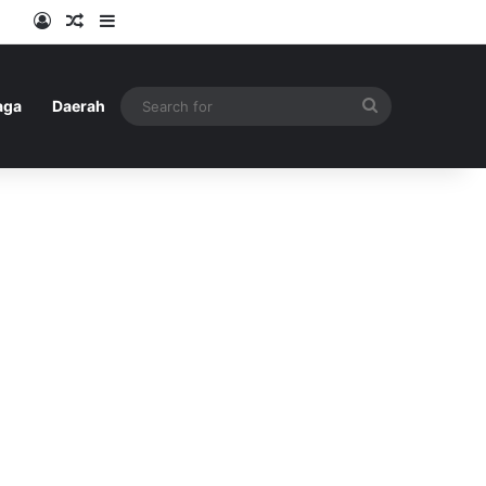
Log In
Random Article
Sidebar
Search
aga
Daerah
for