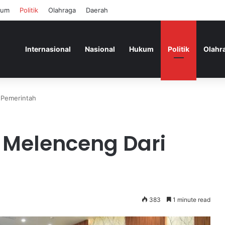
kum
Politik
Olahraga
Daerah
Internasional
Nasional
Hukum
Politik
Olahr
 Pemerintah
 Melenceng Dari
h
383
1 minute read