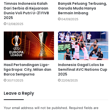
Timnas Indonesia Kalah
Banyak Peluang Terbuang,
Dari Serbia di Kejuaraan
Garuda Muda Hanya
Dunia Voli Putri U-21 FIVB
Bermain Imbang
2025
04/09/2025
12/08/2025
Hasil Pertandingan Liga-
Indonesia Gagal Lolos ke
liga Eropa: City, Milan dan
Semifinal AVC Nations Cup
Barca Sempurna
2025
30/11/2025
22/06/2025
Leave a Reply
Your email address will not be published.
Required fields are