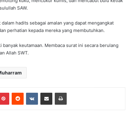
Memotong kuku, mencukur kumis, dan mencabut bulu ketiak
sulullah SAW.
t dalam hadits sebagai amalan yang dapat mengangkat
g dan perhatian kepada mereka yang membutuhkan.
ki banyak keutamaan. Membaca surat ini secara berulang
an Allah SWT.
Muharram
mblr
Pinterest
Reddit
VKontakte
Share via Email
Print