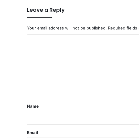
Leave a Reply
Your email address will not be published.
Required fields
C
o
m
m
e
n
t
*
Name
Email