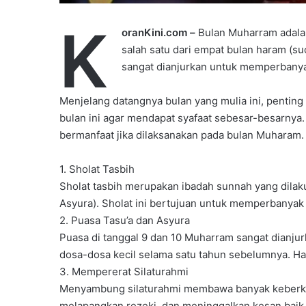
K
oranKini.com –
Bulan Muharram adalah
salah satu dari empat bulan haram (suc
sangat dianjurkan untuk memperbanya
Menjelang datangnya bulan yang mulia ini, pentin
bulan ini agar mendapat syafaat sebesar-besarnya. 
bermanfaat jika dilaksanakan pada bulan Muharam. 
1. Sholat Tasbih
Sholat tasbih merupakan ibadah sunnah yang dilak
Asyura). Sholat ini bertujuan untuk memperbanyak 
2. Puasa Tasu’a dan Asyura
Puasa di tanggal 9 dan 10 Muharram sangat dianju
dosa-dosa kecil selama satu tahun sebelumnya. Har
3. Mempererat Silaturahmi
Menyambung silaturahmi membawa banyak keberkah
melapangkan rezeki, dan meninggalkan kesan baik 