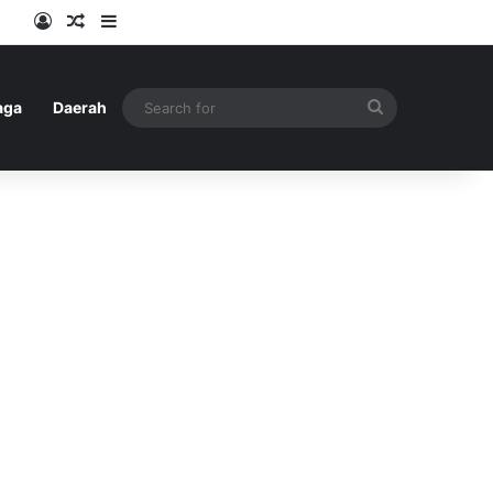
Log In
Random Article
Sidebar
Search
aga
Daerah
for