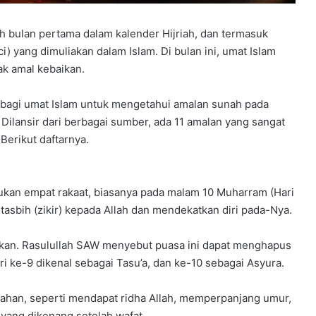
 bulan pertama dalam kalender Hijriah, dan termasuk
i) yang dimuliakan dalam Islam. Di bulan ini, umat Islam
k amal kebaikan.
g bagi umat Islam untuk mengetahui amalan sunah pada
Dilansir dari berbagai sumber, ada 11 amalan yang sangat
Berikut daftarnya.
ukan empat rakaat, biasanya pada malam 10 Muharram (Hari
tasbih (zikir) kepada Allah dan mendekatkan diri pada-Nya.
rkan. Rasulullah SAW menyebut puasa ini dapat menghapus
i ke-9 dikenal sebagai Tasu’a, dan ke-10 sebagai Asyura.
an, seperti mendapat ridha Allah, memperpanjang umur,
yang dikenang setelah wafat.