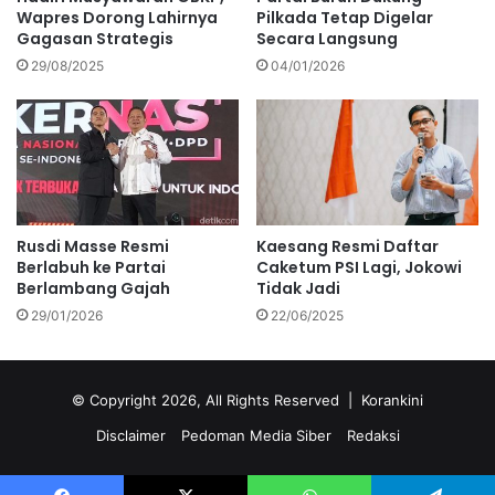
Wapres Dorong Lahirnya
Pilkada Tetap Digelar
Gagasan Strategis
Secara Langsung
29/08/2025
04/01/2026
Rusdi Masse Resmi
Kaesang Resmi Daftar
Berlabuh ke Partai
Caketum PSI Lagi, Jokowi
Berlambang Gajah
Tidak Jadi
29/01/2026
22/06/2025
© Copyright 2026, All Rights Reserved |
Korankini
Disclaimer
Pedoman Media Siber
Redaksi