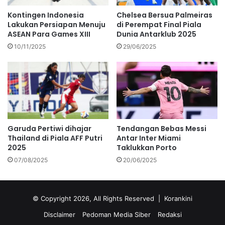
Kontingen Indonesia
Chelsea Bersua Palmeiras
Lakukan Persiapan Menuju
di Perempat Final Piala
ASEAN Para Games XIII
Dunia Antarklub 2025
10/11/2025
29/06/2025
Garuda Pertiwi dihajar
Tendangan Bebas Messi
Thailand di Piala AFF Putri
Antar Inter Miami
2025
Taklukkan Porto
07/08/2025
20/06/2025
© Copyright 2026, All Rights Reserved |
Korankini
Disclaimer
Pedoman Media Siber
Redaksi