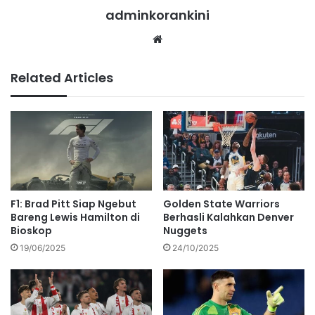
adminkorankini
Website
Related Articles
F1: Brad Pitt Siap Ngebut
Golden State Warriors
Bareng Lewis Hamilton di
Berhasli Kalahkan Denver
Bioskop
Nuggets
19/06/2025
24/10/2025