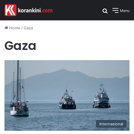
Search for
Menu
Home
/
Gaza
Gaza
Internasional