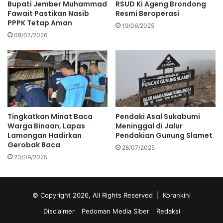
Bupati Jember Muhammad
RSUD Ki Ageng Brondong
Fawait Pastikan Nasib
Resmi Beroperasi
PPPK Tetap Aman
19/06/2025
08/07/2026
Tingkatkan Minat Baca
Pendaki Asal Sukabumi
Warga Binaan, Lapas
Meninggal di Jalur
Lamongan Hadirkan
Pendakian Gunung Slamet
Gerobak Baca
28/07/2025
23/09/2025
© Copyright 2026, All Rights Reserved |
Korankini
Disclaimer
Pedoman Media Siber
Redaksi