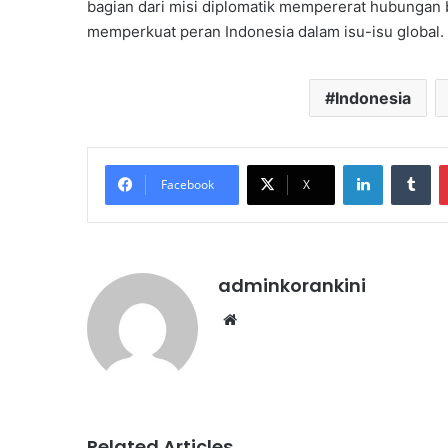
bagian dari misi diplomatik mempererat hubungan bi
memperkuat peran Indonesia dalam isu-isu global.
Indonesia
LinkedIn
Tu
Facebook
X
adminkorankini
Website
Related Articles