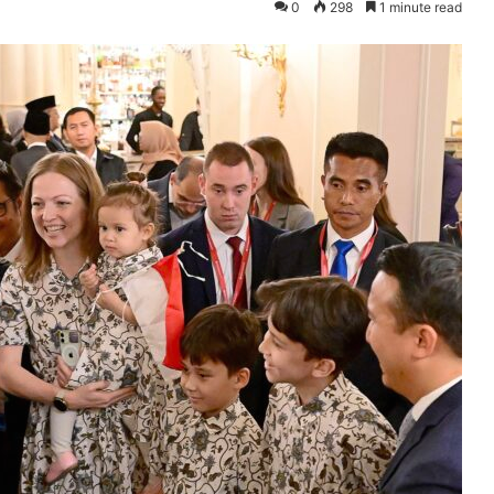
0
298
1 minute read