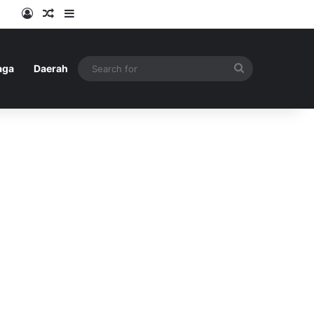
Log In
Random Article
Sidebar
Search
aga
Daerah
for