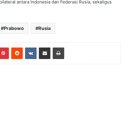
lateral antara Indonesia dan Federasi Rusia, sekaligus
Prabowo
Rusia
mblr
Pinterest
Reddit
VKontakte
Share via Email
Print