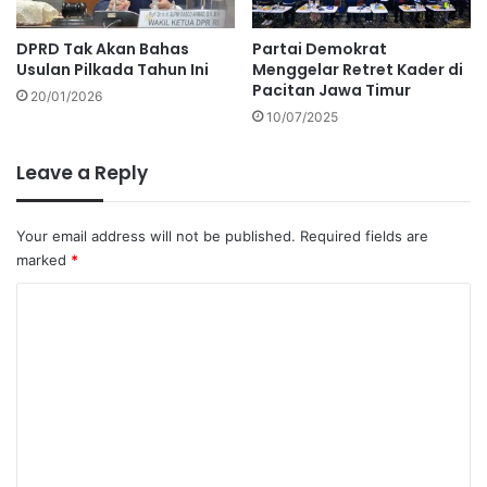
DPRD Tak Akan Bahas
Partai Demokrat
Usulan Pilkada Tahun Ini
Menggelar Retret Kader di
Pacitan Jawa Timur
20/01/2026
10/07/2025
Leave a Reply
Your email address will not be published.
Required fields are
marked
*
C
o
m
m
e
n