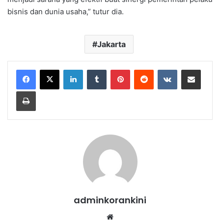
bisnis dan dunia usaha,” tutur dia.
Jakarta
LinkedIn
Tumblr
Pinterest
Reddit
VKontakte
Share via Email
Print
adminkorankini
Website