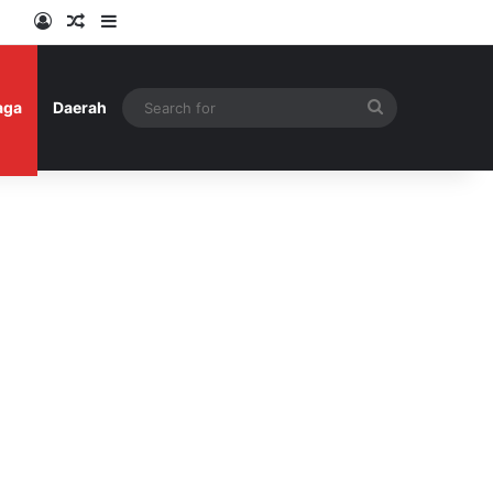
Log In
Random Article
Sidebar
Search
aga
Daerah
for