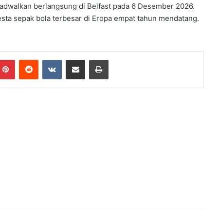
jadwalkan berlangsung di Belfast pada 6 Desember 2026.
esta sepak bola terbesar di Eropa empat tahun mendatang.
mblr
Pinterest
Reddit
VKontakte
Share via Email
Print