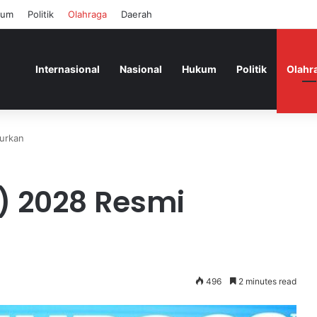
kum
Politik
Olahraga
Daerah
Internasional
Nasional
Hukum
Politik
Olahr
curkan
o) 2028 Resmi
496
2 minutes read