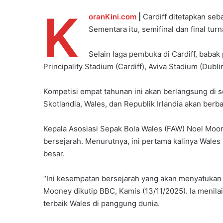
K
oranKini.com
|
Cardiff ditetapkan seb
Sementara itu, semifinal dan final tu
Selain laga pembuka di Cardiff, babak 
Principality Stadium (Cardiff), Aviva Stadium (Du
Kompetisi empat tahunan ini akan berlangsung di s
Skotlandia, Wales, dan Republik Irlandia akan be
Kepala Asosiasi Sepak Bola Wales (FAW) Noel Mo
bersejarah. Menurutnya, ini pertama kalinya Wale
besar.
“Ini kesempatan bersejarah yang akan menyatukan 
Mooney dikutip BBC, Kamis (13/11/2025). Ia menila
terbaik Wales di panggung dunia.