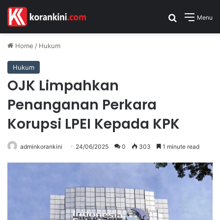
Search for
Menu
Home
/
Hukum
Hukum
OJK Limpahkan
Penanganan Perkara
Korupsi LPEI Kepada KPK
adminkorankini
24/06/2025
0
303
1 minute read