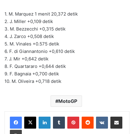
1. M. Marquez 1 menit 20,372 detik
2. J. Miller +0,109 detik
3. M. Bezzecchi +0,315 detik
4. J. Zarco +0,508 detik
5. M. Vinales +0.575 detik
6. F. di Giannantonio +0,610 detik
7. J. Mir +0,642 detik
8. F. Quartararo +0,644 detik
9. F. Bagnaia +0,700 detik
10. M. Oliveira +0,718 detik
MotoGP
LinkedIn
Tumblr
Pinterest
Reddit
VKontakte
Share via Email
Print