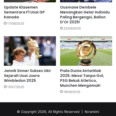
Update Klasemen
Ousmane Dembele
Sementara F1 Usai GP
Menangkan Gelar Individu
Kanada
Paling Bergengsi, Ballon
D’Or 2025!
17/06/2025
23/09/2025
Jannik Sinner Sukses Ukir
Piala Dunia Antarklub
Sejarah Usai Juara
2025; Messi Tanpa Gol,
Wimbledon 2025
PSG Bekuk Atletico,
Munchen Mengamuk!
15/07/2025
16/06/2025
© Copyright 2026, All Rights Reserved |
Korankini