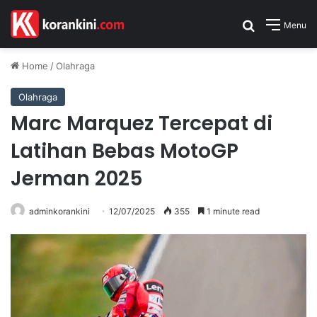
Search for
Menu
Home
/
Olahraga
Olahraga
Marc Marquez Tercepat di
Latihan Bebas MotoGP
Jerman 2025
adminkorankini
12/07/2025
355
1 minute read