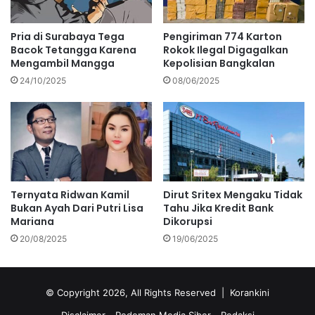
Pria di Surabaya Tega
Pengiriman 774 Karton
Bacok Tetangga Karena
Rokok Ilegal Digagalkan
Mengambil Mangga
Kepolisian Bangkalan
24/10/2025
08/06/2025
Ternyata Ridwan Kamil
Dirut Sritex Mengaku Tidak
Bukan Ayah Dari Putri Lisa
Tahu Jika Kredit Bank
Mariana
Dikorupsi
20/08/2025
19/06/2025
© Copyright 2026, All Rights Reserved |
Korankini
Disclaimer
Pedoman Media Siber
Redaksi