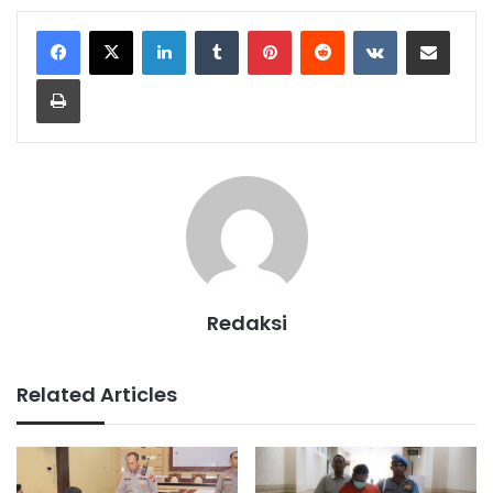
LinkedIn
Tumblr
Pinterest
Reddit
VKontakte
Share via Email
Print
Redaksi
Related Articles