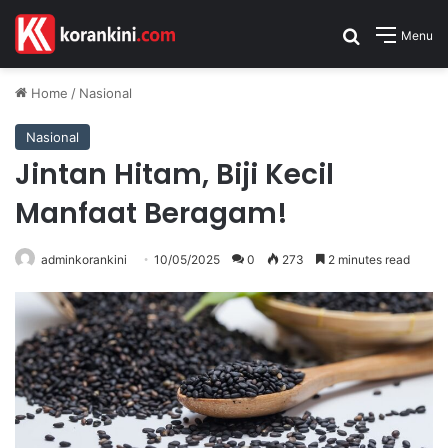
Search for
Menu
Home
/
Nasional
Nasional
Jintan Hitam, Biji Kecil
Manfaat Beragam!
adminkorankini
10/05/2025
0
273
2 minutes read