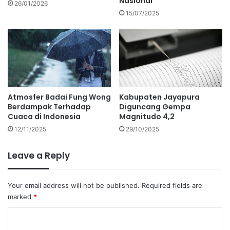
Nasional
26/01/2026
15/07/2025
Atmosfer Badai Fung Wong
Kabupaten Jayapura
Berdampak Terhadap
Diguncang Gempa
Cuaca di Indonesia
Magnitudo 4,2
12/11/2025
29/10/2025
Leave a Reply
Your email address will not be published.
Required fields are
marked
*
C