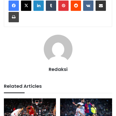
LinkedIn
Tumblr
Pinterest
Reddit
VKontakte
Share via Email
Print
Redaksi
Related Articles