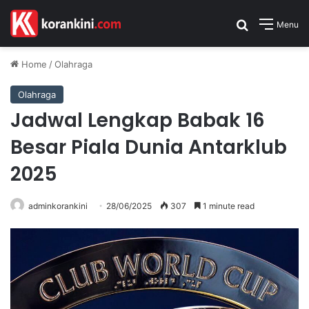
Search for
Menu
Home
/
Olahraga
Olahraga
Jadwal Lengkap Babak 16
Besar Piala Dunia Antarklub
2025
adminkorankini
28/06/2025
307
1 minute read