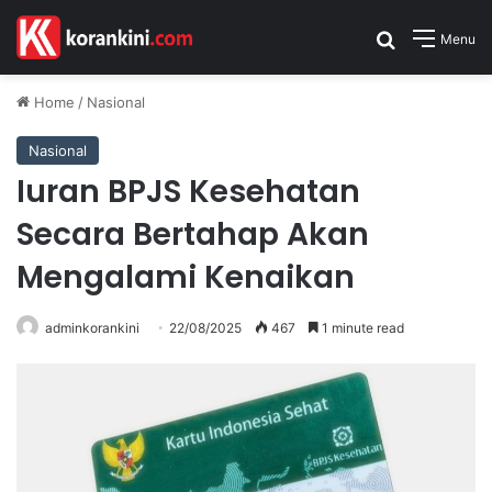
Search for
Menu
Home
/
Nasional
Nasional
Iuran BPJS Kesehatan
Secara Bertahap Akan
Mengalami Kenaikan
adminkorankini
22/08/2025
467
1 minute read