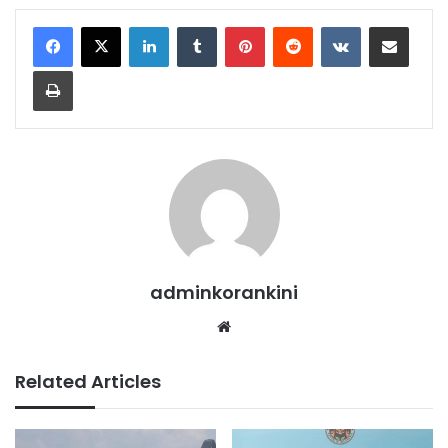
LinkedIn
Tumblr
Pinterest
Reddit
VKontakte
Share via Email
Print
adminkorankini
Website
Related Articles