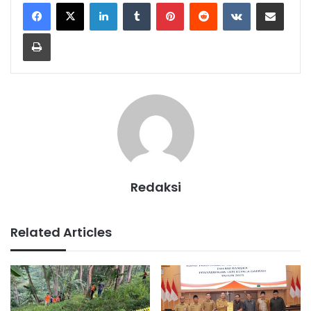
LinkedIn
Tumblr
Pinterest
Reddit
VKontakte
Share via Email
Print
Redaksi
Related Articles