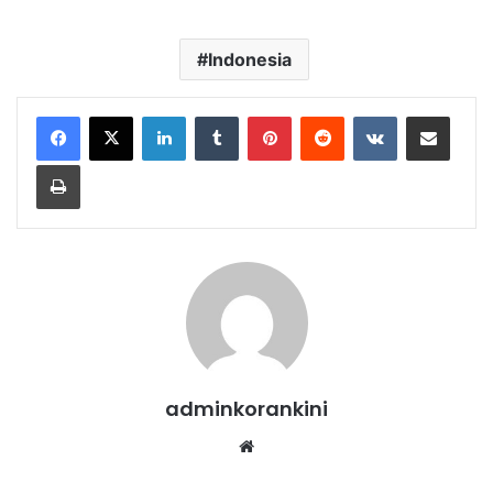
Indonesia
LinkedIn
Tumblr
Pinterest
Reddit
VKontakte
Share via Email
Print
adminkorankini
Website