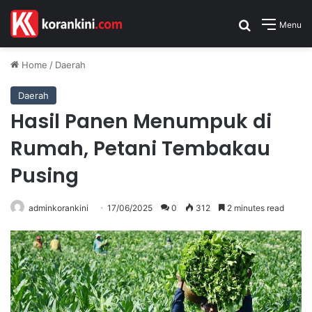
Search for
Menu
Home
/
Daerah
Daerah
Hasil Panen Menumpuk di
Rumah, Petani Tembakau
Pusing
adminkorankini
17/06/2025
0
312
2 minutes read