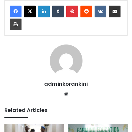
LinkedIn
Tumblr
Pinterest
Reddit
VKontakte
Share via Email
Print
adminkorankini
Website
Related Articles