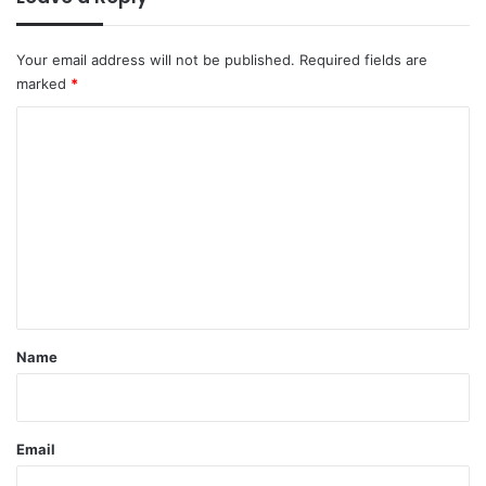
Your email address will not be published.
Required fields are
marked
*
C
o
m
m
e
n
t
*
Name
Email