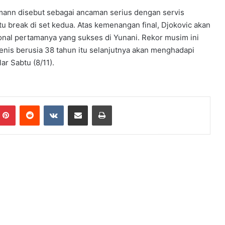
ann disebut sebagai ancaman serius dengan servis
 break di set kedua. Atas kemenangan final, Djokovic akan
ional pertamanya yang sukses di Yunani. Rekor musim ini
nis berusia 38 tahun itu selanjutnya akan menghadapi
ar Sabtu (8/11).
mblr
Pinterest
Reddit
VKontakte
Share via Email
Print