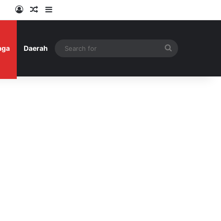
Log In
Random Article
Sidebar
Search
aga
Daerah
for