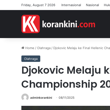
Friday, August 7 2026
Internasional
Nasional
Hu
Home
/
Olahraga
/
Djokovic Melaju ke Final Hellenic C
Olahraga
Djokovic Melaju k
Championship 2
adminkorankini
08/11/2025