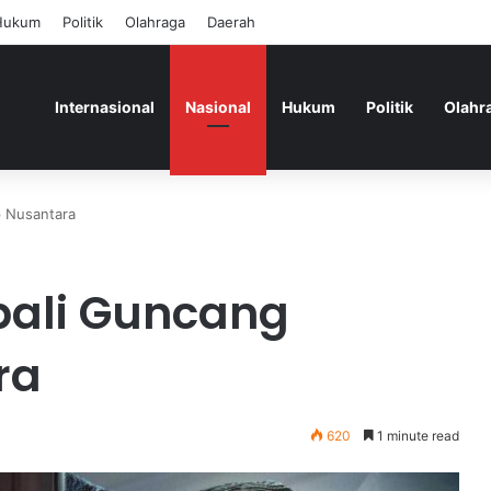
Hukum
Politik
Olahraga
Daerah
Internasional
Nasional
Hukum
Politik
Olahr
p Nusantara
ali Guncang
ra
620
1 minute read