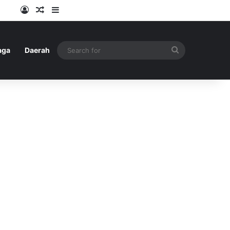
Log In
Random Article
Sidebar
Search
aga
Daerah
for