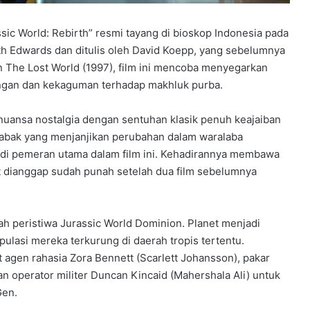
ssic World: Rebirth” resmi tayang di bioskop Indonesia pada
eth Edwards dan ditulis oleh David Koepp, yang sebelumnya
an The Lost World (1997), film ini mencoba menyegarkan
angan dan kekaguman terhadap makhluk purba.
uansa nostalgia dengan sentuhan klasik penuh keajaiban
 babak yang menjanjikan perubahan dalam waralaba
adi pemeran utama dalam film ini. Kehadirannya membawa
t dianggap sudah punah setelah dua film sebelumnya
lah peristiwa Jurassic World Dominion. Planet menjadi
pulasi mereka terkurung di daerah tropis tertentu.
agen rahasia Zora Bennett (Scarlett Johansson), pakar
an operator militer Duncan Kincaid (Mahershala Ali) untuk
Gen.