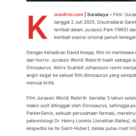
K
oranKini.com
| Surabaya –
Film “Jura
tanggal 2 Juli 2025. Disutradarai Gar
terlibat dalam Jurassic Park (1993) d
kembali esensi orisinal penuh keteg
Dengan kehadiran David Koepp, film ini membawa n
dan horror. Jurassic World: Rebirth hadir sebagai
Dinosaurus. Aktris Scarlett Johansson resmi menj
angin segar ke sekuel film dinosaurus yang sempa
menuai kritik.
Film Jurassic World: Rebirth berlatar 5 tahun sete
makin sulit ditinggali oleh Dinosaurus, sehingga po
ParkerGenix, sebuah perusahaan farmasi, merekrut 
paleontologi Dr. Henry Loomis (Jonathan Bailey), d
ekspedisi ke Ile Saint-Hubert, bekas pulau riset In