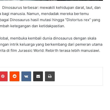
Dinosaurus terbesar: mewakili kehidupan darat, laut, dan
a bagi manusia. Namun, mendadak mereka bertemu
bagai Dinosaurus hasil mutasi hingga “Distortus rex” yang
bah ketegangan dan ketidakpastian.
a global, membuka kembali dunia dinosaurus dengan skala
engan intrik keluarga yang berkembang dari pemeran utama
ita di film Jurassic World: Rebirth terasa lebih manusiawi.
mblr
Pinterest
Reddit
VKontakte
Share via Email
Print