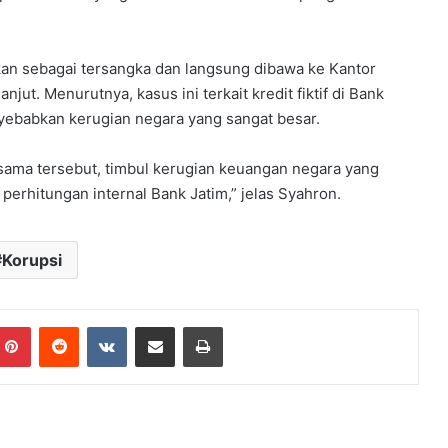
kan sebagai tersangka dan langsung dibawa ke Kantor
jut. Menurutnya, kasus ini terkait kredit fiktif di Bank
yebabkan kerugian negara yang sangat besar.
sama tersebut, timbul kerugian keuangan negara yang
erhitungan internal Bank Jatim,” jelas Syahron.
Korupsi
mblr
Pinterest
Reddit
VKontakte
Share via Email
Print