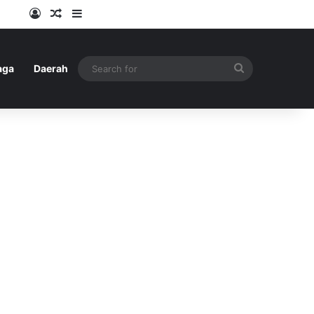
Log In
Random Article
Sidebar
Search
aga
Daerah
for