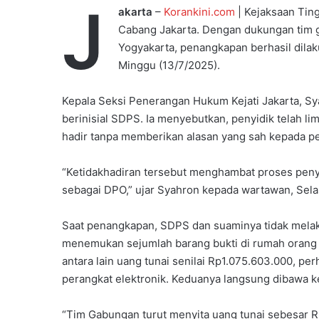
J
akarta
–
Korankini.com
| Kejaksaan Ting
Cabang Jakarta. Dengan dukungan tim g
Yogyakarta, penangkapan berhasil dila
Minggu (13/7/2025).
Kepala Seksi Penerangan Hukum Kejati Jakarta, 
berinisial SDPS. Ia menyebutkan, penyidik telah l
hadir tanpa memberikan alasan yang sah kepada pe
“Ketidakhadiran tersebut menghambat proses peny
sebagai DPO,” ujar Syahron kepada wartawan, Sela
Saat penangkapan, SDPS dan suaminya tidak mela
menemukan sejumlah barang bukti di rumah orang 
antara lain uang tunai senilai Rp1.075.603.000, p
perangkat elektronik. Keduanya langsung dibawa ke
“Tim Gabungan turut menyita uang tunai sebesar