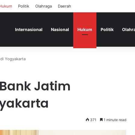
Hukum
Politik
Olahraga
Daerah
Internasional
Nasional
Hukum
Politik
Olahr
di Yogyakarta
 Bank Jatim
gyakarta
371
1 minute read