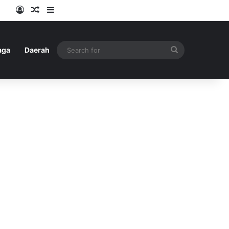
Log In
Random Article
Sidebar
Search
aga
Daerah
for