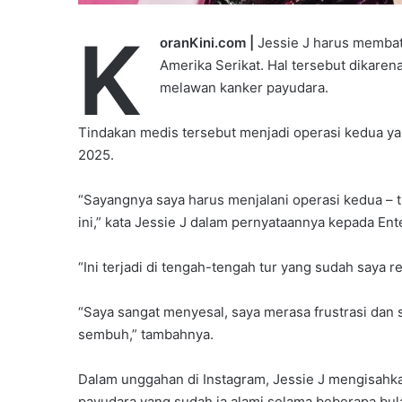
K
oranKini.com |
Jessie J harus membat
Amerika Serikat. Hal tersebut dikaren
melawan kanker payudara.
Tindakan medis tersebut menjadi operasi kedua yan
2025.
“Sayangnya saya harus menjalani operasi kedua – tid
ini,” kata Jessie J dalam pernyataannya kepada Ent
“Ini terjadi di tengah-tengah tur yang sudah saya r
“Saya sangat menyesal, saya merasa frustrasi dan s
sembuh,” tambahnya.
Dalam unggahan di Instagram, Jessie J mengisahka
payudara yang sudah ia alami selama beberapa bula