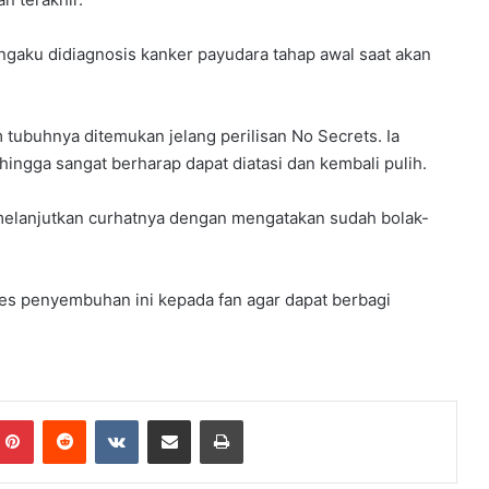
gaku didiagnosis kanker payudara tahap awal saat akan
 tubuhnya ditemukan jelang perilisan No Secrets. Ia
ingga sangat berharap dapat diatasi dan kembali pulih.
 melanjutkan curhatnya dengan mengatakan sudah bolak-
ses penyembuhan ini kepada fan agar dapat berbagi
mblr
Pinterest
Reddit
VKontakte
Share via Email
Print